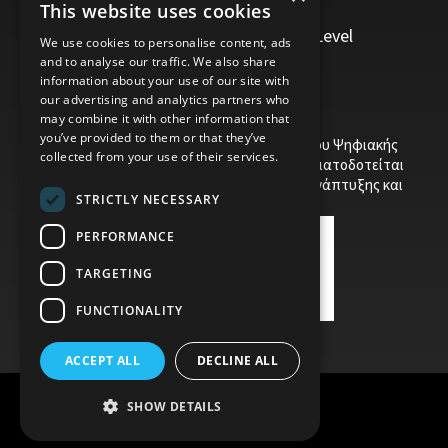
This website uses cookies
Personal Development
Trainers/Trainer of Vocational Training Level
We use cookies to personalise content, ads
5/Moodle
and to analyse our traffic. We also share
information about your use of our site with
our advertising and analytics partners who
may combine it with other information that
you’ve provided to them or that they’ve
Το έργο υποβλήθηκε στα πλαίσια του Σχεδίου Ψηφιακής
collected from your use of their services.
αναβάθμισης των Επιχειρήσεων και συγχρηματοδοτείται
από το Ευρωπαϊκό Ταμείο Περιφερειακής Ανάπτυξης και
STRICTLY NECESSARY
την Κυπριακή Δημοκρατία.
PERFORMANCE
TARGETING
FUNCTIONALITY
ACCEPT ALL
DECLINE ALL
SHOW DETAILS
Child Protection Policy
Privacy Policy