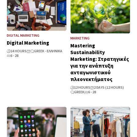
DIGITAL MARKETING
MARKETING
Digital Marketing
Mastering
14 HOURS
GREEK - ΕΛΛΗΝΙΚΆ
Sustainability
6 - 28
Marketing: Στρατηγικές
για την ανάπτυξη
ανταγωνιστικού
πλεονεκτήματος
12 HOURS
2 DAYS (12 HOURS)
GREEK
6 - 28