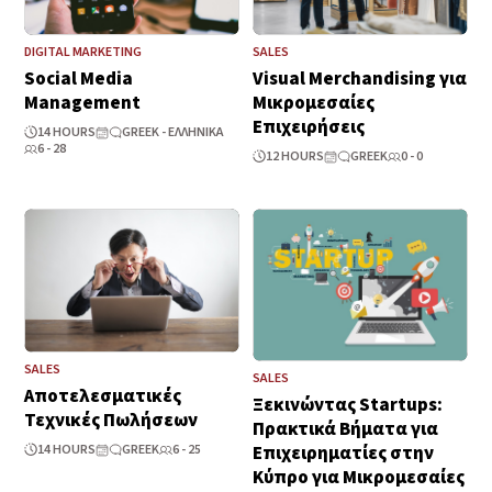
DIGITAL MARKETING
SALES
Social Media
Visual Merchandising για
Management
Μικρομεσαίες
Επιχειρήσεις
14 HOURS
GREEK - ΕΛΛΗΝΙΚΆ
6 - 28
12 HOURS
GREEK
0 - 0
SALES
SALES
Αποτελεσματικές
Ξεκινώντας Startups:
Τεχνικές Πωλήσεων
Πρακτικά Βήματα για
Επιχειρηματίες στην
14 HOURS
GREEK
6 - 25
Κύπρο για Μικρομεσαίες