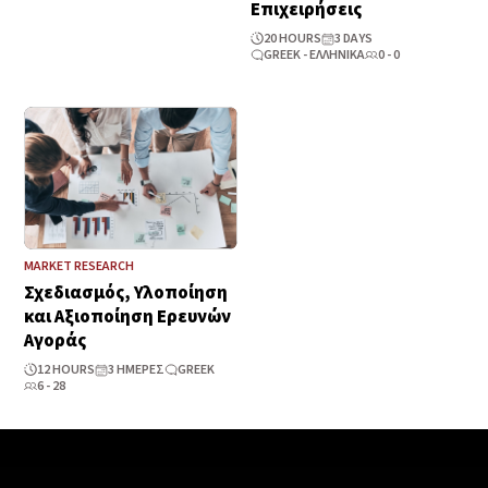
Επιχειρήσεις
20 HOURS
3 DAYS
GREEK - ΕΛΛΗΝΙΚΆ
0 - 0
MARKET RESEARCH
Σχεδιασμός, Υλοποίηση
και Αξιοποίηση Ερευνών
Αγοράς
12 HOURS
3 ΗΜΈΡΕΣ
GREEK
6 - 28