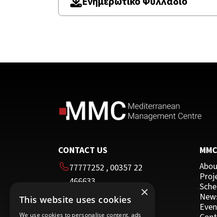
Ενημερωτικό Φυλλάδιο
CONTACT US
MM
Abou
77777252
,
00357 22
Proj
466633
Sche
×
00357 22 466635
New
This website uses cookies
HEAD OFFICE
Even
We use cookies to personalise content, ads