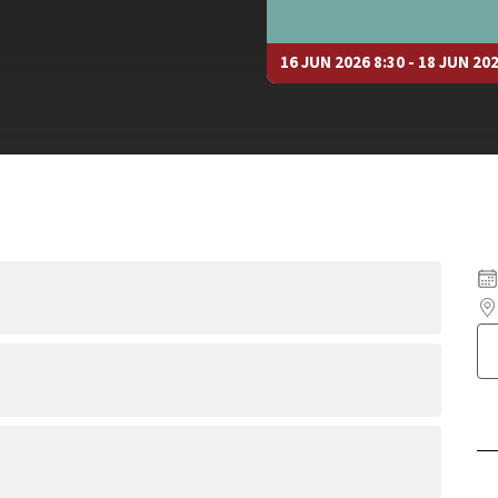
16 JUN 2026 8:30 - 18 JUN 20
ρτη 17/06/2026 (08:30–16:15), Πέμπτη 18/06/2026
tup εταιρείες είναι να εξοπλίσει τους
 δεξιότητες που απαιτούνται για την επιτυχία στον