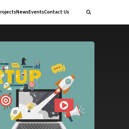
rojects
News
Events
Contact Us