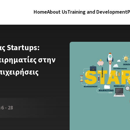
Home
About Us
Training and Development
P
ς Startups:
ειρηματίες στην
πιχειρήσεις
6 - 28