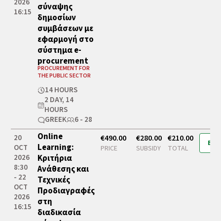
2026
σύναψης
16:15
δημοσίων
συμβάσεων με
εφαρμογή στο
σύστημα e-
procurement
PROCUREMENT FOR
THE PUBLIC SECTOR
14 HOURS
2 DAY, 14
HOURS
GREEK
6 - 28
Online
20
€490.00
€280.00
€210.00
Boo
Learning:
OCT
PRICE
SUBSIDY
TOTAL
2026
Κριτήρια
8:30
Ανάθεσης και
- 22
Τεχνικές
OCT
Προδιαγραφές
2026
στη
16:15
διαδικασία