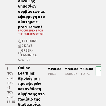
σύναψης
δημοσίων
συμβάσεων με
εφαρμογή στο
σύστημα e-
procurement
PROCUREMENT FOR
THE PUBLIC SECTOR
14 HOURS
2 DAYS
GREEK -
ΕΛΛΗΝΙΚΆ
6 - 28
Online
3
€490.00
€280.00
€210.00
Boo
Learning:
NOV
PRICE
SUBSIDY
TOTAL
2026
Αξιολόγηση
8:30
προσφορών
- 5
και ανάθεση
NOV
σύμβασης στο
2026
πλαίσιο της
16:15
διαδικασίας