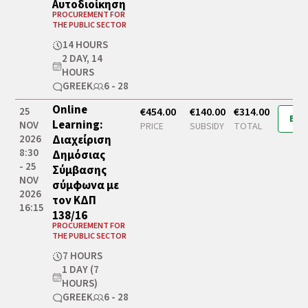
Αυτοδιοίκηση
PROCUREMENT FOR
THE PUBLIC SECTOR
14 HOURS
2 DAY, 14
HOURS
GREEK
6 - 28
Online
25
€454.00
€140.00
€314.00
Boo
Learning:
NOV
PRICE
SUBSIDY
TOTAL
2026
Διαχείριση
8:30
Δημόσιας
- 25
Σύμβασης
NOV
σύμφωνα με
2026
τον ΚΔΠ
16:15
138/16
PROCUREMENT FOR
THE PUBLIC SECTOR
7 HOURS
1 DAY (7
HOURS)
GREEK
6 - 28