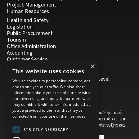
Project Management
Human Resources
Health and Safety
Legislation
Public Procurement
Tourism
Office Administration
Accounting
Customer Service
×
Management, Leadership and Coaching
This website uses cookies
Personal Development
Trainers/Trainer of Vocational Training Level
We use cookies to personalise content, ads
5/Moodle
and to analyse our traffic. We also share
information about your use of our site with
our advertising and analytics partners who
may combine it with other information that
you’ve provided to them or that they’ve
Το έργο υποβλήθηκε στα πλαίσια του Σχεδίου Ψηφιακής
collected from your use of their services.
αναβάθμισης των Επιχειρήσεων και συγχρηματοδοτείται
από το Ευρωπαϊκό Ταμείο Περιφερειακής Ανάπτυξης και
STRICTLY NECESSARY
την Κυπριακή Δημοκρατία.