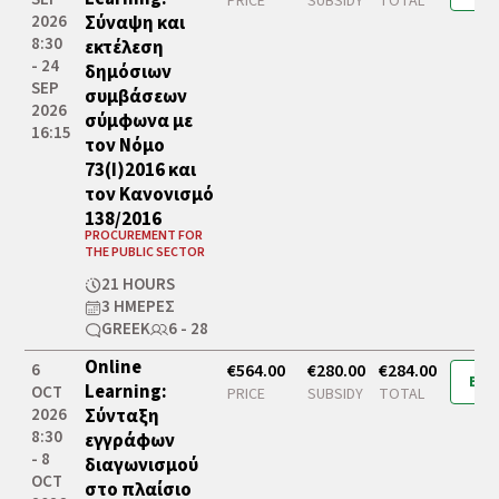
PRICE
SUBSIDY
TOTAL
2026
Σύναψη και
8:30
εκτέλεση
- 24
δημόσιων
SEP
συμβάσεων
2026
σύμφωνα με
16:15
τον Νόμο
73(Ι)2016 και
τον Κανονισμό
138/2016
PROCUREMENT FOR
THE PUBLIC SECTOR
21 HOURS
3 ΗΜΈΡΕΣ
GREEK
6 - 28
Online
6
€564.00
€280.00
€284.00
Boo
Learning:
OCT
PRICE
SUBSIDY
TOTAL
2026
Σύνταξη
8:30
εγγράφων
- 8
διαγωνισμού
OCT
στο πλαίσιο