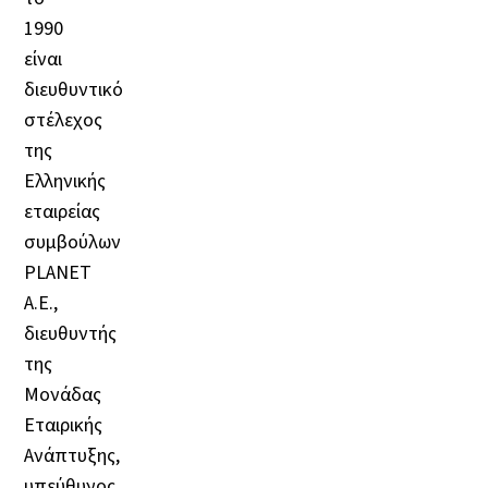
1990
είναι
διευθυντικό
στέλεχος
της
Ελληνικής
εταιρείας
συμβούλων
PLANET
Α.Ε.,
διευθυντής
της
Μονάδας
Εταιρικής
Ανάπτυξης,
υπεύθυνος