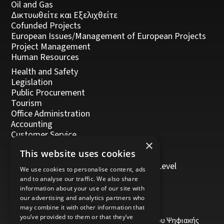
Oil and Gas
Δικτυωθείτε και Εξελιχθείτε
Cofunded Projects
European Issues/Management of European Projects
Project Management
Human Resources
Health and Safety
Legislation
Public Procurement
Tourism
Office Administration
Accounting
Customer Service
×
Management, Leadership and Coaching
This website uses cookies
Personal Development
Trainers/Trainer of Vocational Training Level
We use cookies to personalise content, ads
5/Moodle
and to analyse our traffic. We also share
information about your use of our site with
our advertising and analytics partners who
may combine it with other information that
you’ve provided to them or that they’ve
Το έργο υποβλήθηκε στα πλαίσια του Σχεδίου Ψηφιακής