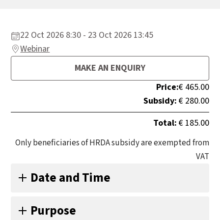
22 Oct 2026 8:30 - 23 Oct 2026 13:45
Webinar
MAKE AN ENQUIRY
Price:
€ 465.00
Subsidy:
€ 280.00
Total:
€ 185.00
Only beneficiaries of HRDA subsidy are exempted from
VAT
Date and Time
Πέμπτη 22/10/2026 & Παρασκευή 23/10/2026,
Purpose