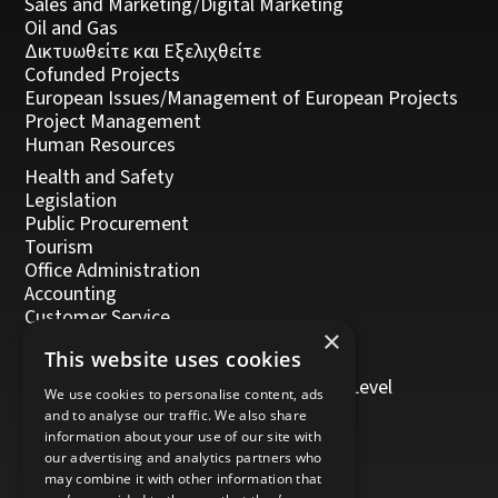
Sales and Marketing/Digital Marketing
Oil and Gas
Δικτυωθείτε και Εξελιχθείτε
Cofunded Projects
European Issues/Management of European Projects
Project Management
Human Resources
Health and Safety
Legislation
Public Procurement
Tourism
Office Administration
Accounting
Customer Service
×
Management, Leadership and Coaching
This website uses cookies
Personal Development
Trainers/Trainer of Vocational Training Level
We use cookies to personalise content, ads
5/Moodle
and to analyse our traffic. We also share
information about your use of our site with
our advertising and analytics partners who
may combine it with other information that