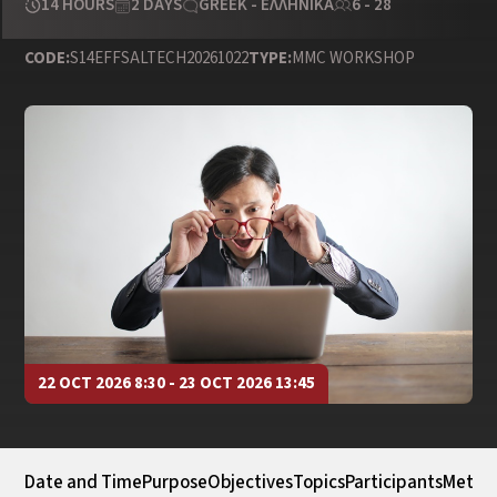
14 HOURS
2 DAYS
GREEK - ΕΛΛΗΝΙΚΆ
6 - 28
CODE:
S14EFFSALTECH20261022
TYPE:
MMC WORKSHOP
22 OCT 2026 8:30 - 23 OCT 2026 13:45
Date and Time
Purpose
Objectives
Topics
Participants
Metho