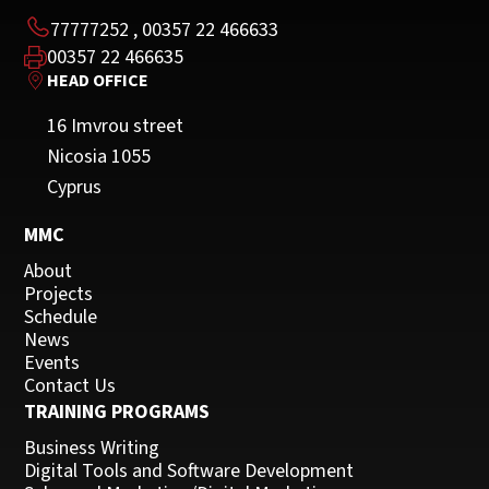
εισερχόμενες και εξερχόμενες κλήσεις πελατών
77777252
,
00357 22 466633
για πωλήσεις με συγκεκριμένα βήματα
00357 22 466635
HEAD OFFICE
Ευθυγραμμίζουν την πώληση που προσφέρουν με
το όραμα και τις αξίες του οργανισμού τους
16 Imvrou street
Nicosia 1055
Cyprus
MMC
About
Projects
Schedule
News
Events
Contact Us
TRAINING PROGRAMS
Business Writing
Digital Tools and Software Development