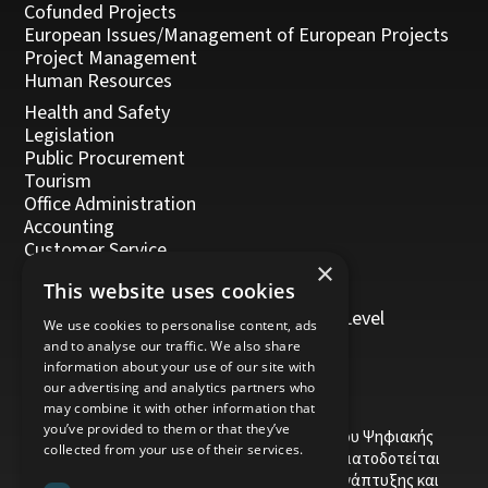
Cofunded Projects
European Issues/Management of European Projects
Project Management
Human Resources
Health and Safety
Legislation
Public Procurement
Tourism
Office Administration
Accounting
Customer Service
×
Management, Leadership and Coaching
This website uses cookies
Personal Development
Trainers/Trainer of Vocational Training Level
We use cookies to personalise content, ads
5/Moodle
and to analyse our traffic. We also share
information about your use of our site with
our advertising and analytics partners who
may combine it with other information that
you’ve provided to them or that they’ve
Το έργο υποβλήθηκε στα πλαίσια του Σχεδίου Ψηφιακής
collected from your use of their services.
αναβάθμισης των Επιχειρήσεων και συγχρηματοδοτείται
από το Ευρωπαϊκό Ταμείο Περιφερειακής Ανάπτυξης και