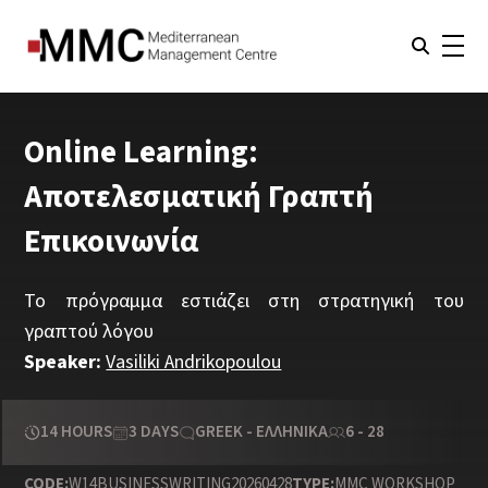
Online Learning:
Αποτελεσματική Γραπτή
Επικοινωνία
Το πρόγραμμα εστιάζει στη στρατηγική του
γραπτού λόγου
Speaker:
Vasiliki Andrikopoulou
14 HOURS
3 DAYS
GREEK - ΕΛΛΗΝΙΚΆ
6 - 28
CODE:
W14BUSINESSWRITING20260428
TYPE:
MMC WORKSHOP