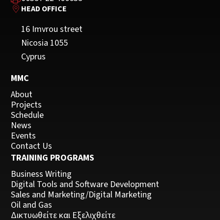
HEAD OFFICE
Ευαισθητοποιούνται αναφορικά με τη σημασία
της ανάπτυξης προχείρου πριν από το τελικό
16 Imvrou street
τους έγγραφο
Nicosia 1055
Cyprus
Υιοθετούν την στρατηγική των 6 βημάτων για την
ανάπτυξη των γραπτών τους κειμένων
MMC
About
Projects
Schedule
News
Events
Contact Us
TRAINING PROGRAMS
Business Writing
Digital Tools and Software Development
Sales and Marketing/Digital Marketing
Oil and Gas
Δικτυωθείτε και Εξελιχθείτε