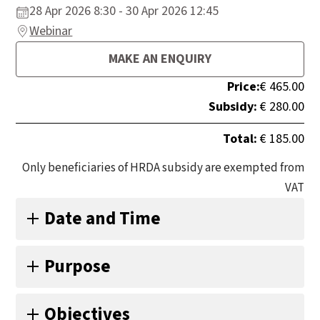
28 Apr 2026 8:30 - 30 Apr 2026 12:45
Webinar
MAKE AN ENQUIRY
Price:
€ 465.00
Subsidy:
€ 280.00
Total:
€ 185.00
Only beneficiaries of HRDA subsidy are exempted from
VAT
Date and Time
Τρίτη 28/04/2026 (08:30–13:45),
Purpose
Τετάρτη 29/04/2026 (08:30–13:45),
Πέμπτη 30/04/2026 (08:30–12:45)
Στο σύγχρονο εργασιακό περιβάλλον, η ικανότητα
Objectives