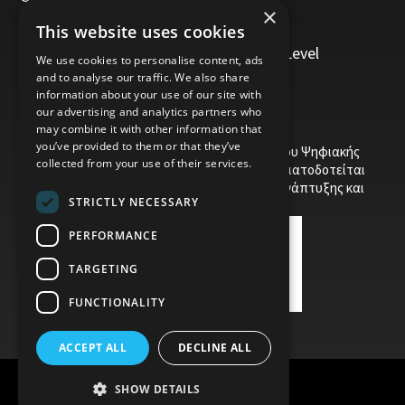
×
Management, Leadership and Coaching
This website uses cookies
Personal Development
Trainers/Trainer of Vocational Training Level
We use cookies to personalise content, ads
5/Moodle
and to analyse our traffic. We also share
information about your use of our site with
our advertising and analytics partners who
may combine it with other information that
you’ve provided to them or that they’ve
Το έργο υποβλήθηκε στα πλαίσια του Σχεδίου Ψηφιακής
collected from your use of their services.
αναβάθμισης των Επιχειρήσεων και συγχρηματοδοτείται
από το Ευρωπαϊκό Ταμείο Περιφερειακής Ανάπτυξης και
STRICTLY NECESSARY
την Κυπριακή Δημοκρατία.
PERFORMANCE
TARGETING
FUNCTIONALITY
ACCEPT ALL
DECLINE ALL
SHOW DETAILS