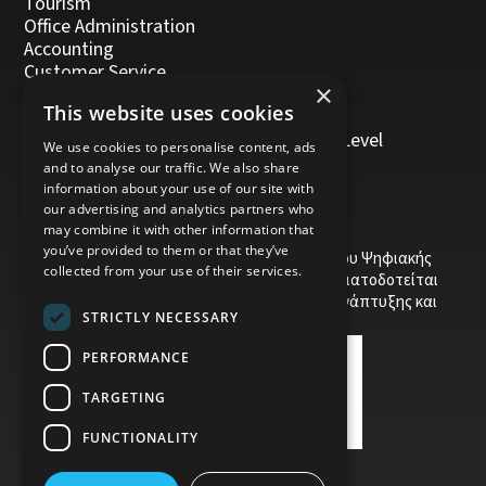
Tourism
Office Administration
Accounting
Customer Service
×
Management, Leadership and Coaching
This website uses cookies
Personal Development
Trainers/Trainer of Vocational Training Level
We use cookies to personalise content, ads
5/Moodle
and to analyse our traffic. We also share
information about your use of our site with
our advertising and analytics partners who
may combine it with other information that
you’ve provided to them or that they’ve
Το έργο υποβλήθηκε στα πλαίσια του Σχεδίου Ψηφιακής
collected from your use of their services.
αναβάθμισης των Επιχειρήσεων και συγχρηματοδοτείται
από το Ευρωπαϊκό Ταμείο Περιφερειακής Ανάπτυξης και
STRICTLY NECESSARY
την Κυπριακή Δημοκρατία.
PERFORMANCE
TARGETING
FUNCTIONALITY