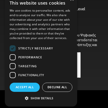
This website uses cookies
Personal Development
Trainers/Trainer of Vocational Training Level
We use cookies to personalise content, ads
5/Moodle
and to analyse our traffic. We also share
information about your use of our site with
our advertising and analytics partners who
may combine it with other information that
you’ve provided to them or that they’ve
Το έργο υποβλήθηκε στα πλαίσια του Σχεδίου Ψηφιακής
collected from your use of their services.
αναβάθμισης των Επιχειρήσεων και συγχρηματοδοτείται
από το Ευρωπαϊκό Ταμείο Περιφερειακής Ανάπτυξης και
STRICTLY NECESSARY
την Κυπριακή Δημοκρατία.
PERFORMANCE
TARGETING
FUNCTIONALITY
ACCEPT ALL
DECLINE ALL
SHOW DETAILS
Child Protection Policy
Privacy Policy